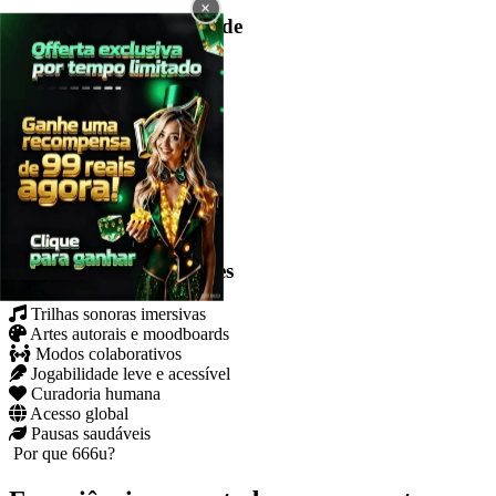
×
Pulsação da Comunidade
2.847
Sessões Ativas
54
Playlists em Destaque
1,247
Jogos no Acervo
Experiências envolventes
Trilhas sonoras imersivas
Artes autorais e moodboards
Modos colaborativos
Jogabilidade leve e acessível
Curadoria humana
Acesso global
Pausas saudáveis
Por que 666u?