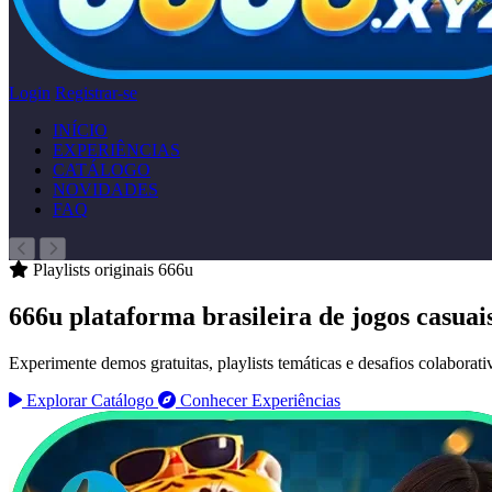
Login
Registrar-se
INÍCIO
EXPERIÊNCIAS
CATÁLOGO
NOVIDADES
FAQ
Playlists originais 666u
666u
plataforma brasileira de
jogos casuai
Experimente demos gratuitas, playlists temáticas e desafios colaborat
Explorar Catálogo
Conhecer Experiências